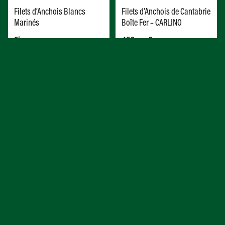
450 g x 8
AJOUTER AU DEVIS
SUR COMMANDE
SUR COMMANDE
Involtini de Speck Marinés
Légumes mixtes grillés
hachés
1kg