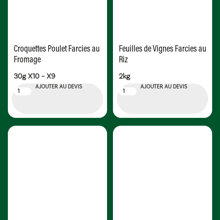
Riz
Fromage
2kg
30g X10 – X9
AJOUTER AU DEVIS
AJOUTER AU DEVIS
Filets d’Anchois Blancs
Marinés
Filets d’Anchois de Cantabrie
2kg
Boîte Fer – CARLINO
AJOUTER AU DEVIS