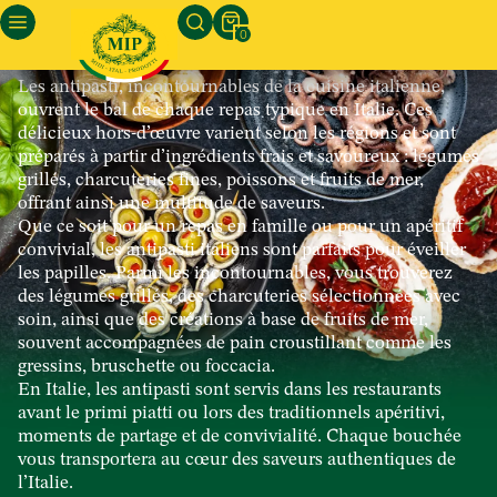
Antipasti frais
0
Les antipasti, incontournables de la cuisine italienne,
ouvrent le bal de chaque repas typique en Italie. Ces
délicieux hors-d’œuvre varient selon les régions et sont
préparés à partir d’ingrédients frais et savoureux : légumes
grillés, charcuteries fines, poissons et fruits de mer,
offrant ainsi une multitude de saveurs.
Que ce soit pour un repas en famille ou pour un apéritif
convivial, les antipasti italiens sont parfaits pour éveiller
les papilles. Parmi les incontournables, vous trouverez
des légumes grillés, des charcuteries sélectionnées avec
soin, ainsi que des créations à base de fruits de mer,
souvent accompagnées de pain croustillant comme les
gressins, bruschette ou foccacia.
En Italie, les antipasti sont servis dans les restaurants
avant le primi piatti ou lors des traditionnels apéritivi,
moments de partage et de convivialité. Chaque bouchée
vous transportera au cœur des saveurs authentiques de
l’Italie.