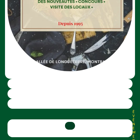
É
V
É
N
E
M
E