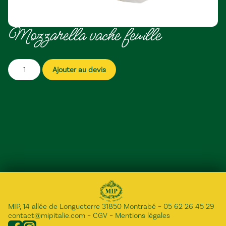
Mozzarella vache feuille
Ajouter au devis
MIP, 14 allée de Longueterre 31850 Montrabé
–
05 62 26 45 29
contact@mipitalie.com
–
CGV
–
Mentions légales