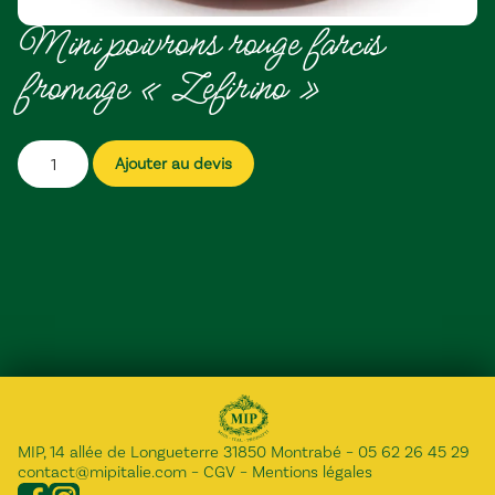
Mini poivrons rouge farcis
fromage « Zefirino »
Ajouter au devis
MIP, 14 allée de Longueterre 31850 Montrabé
–
05 62 26 45 29
contact@mipitalie.com
–
CGV
–
Mentions légales