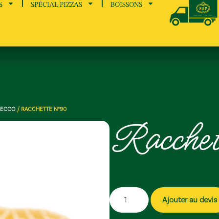
S
SPÉCIAL PIZZAS
BOISSONS
CECCO
/ RACCHETTE N°90
Racche
Ajouter au devis