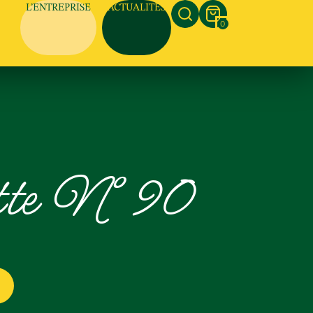
L’ENTREPRISE
ACTUALITÉS
0
tte N°90