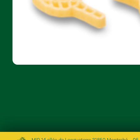
MIP, 14 allée de Longueterre 31850 Montrabé
–
05 