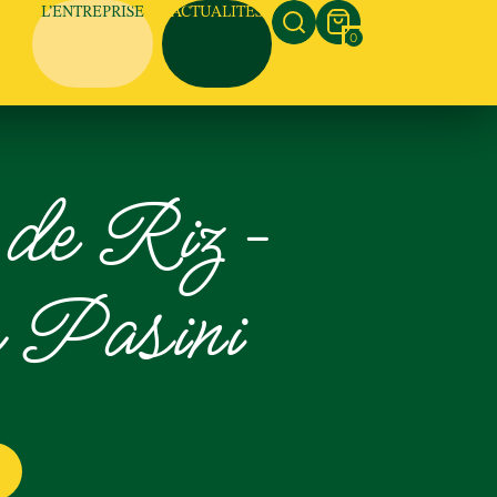
L’ENTREPRISE
ACTUALITÉS
0
de Riz –
 Pasini