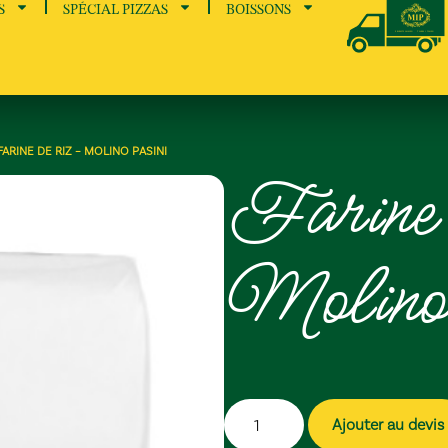
S
SPÉCIAL PIZZAS
BOISSONS
FARINE DE RIZ – MOLINO PASINI
Farine 
Molino
Ajouter au devis