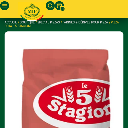
0
ACCUEIL
/
BOUTIQUE
/
SPÉCIAL PIZZAS
/
FARINES & DÉRIVÉS POUR PIZZA
/ PIZZA
SOJA – 5 STAGIONI