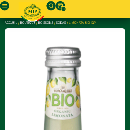
0
ACCUEIL
/
BOUTIQUE
/
BOISSONS
/
SODAS
/ LIMONATA BIO IGP