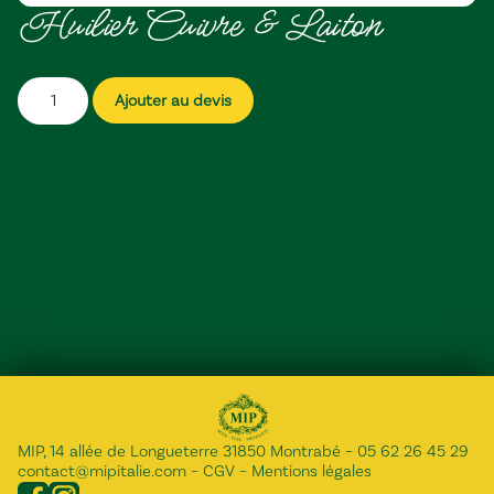
Huilier Cuivre & Laiton
Ajouter au devis
MIP, 14 allée de Longueterre 31850 Montrabé
–
05 62 26 45 29
contact@mipitalie.com
–
CGV
–
Mentions légales