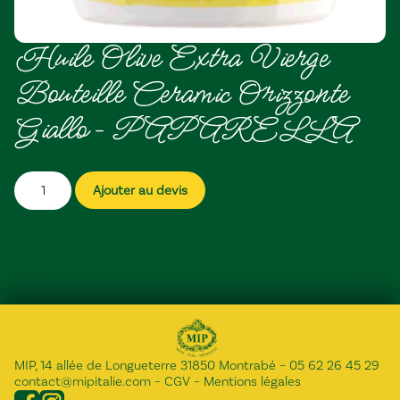
Huile Olive Extra Vierge
Bouteille Ceramic Orizzonte
Giallo – PAPARELLA
Ajouter au devis
MIP, 14 allée de Longueterre 31850 Montrabé
–
05 62 26 45 29
contact@mipitalie.com
–
CGV
–
Mentions légales