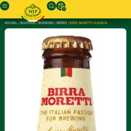
0
ACCUEIL
/
BOUTIQUE
/
BOISSONS
/
BIÈRES
/ BIÈRE MORETTI CLASSICA