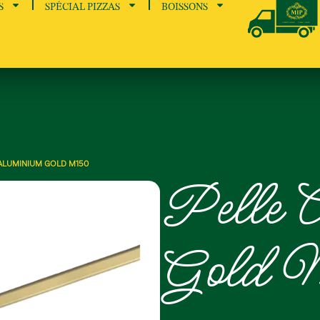
S
SPÉCIAL PIZZAS
BOISSONS
 ALUMINIUM GOLD M150
Pelle 
Gold 