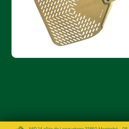
MIP, 14 allée de Longueterre 31850 Montrabé
–
05 