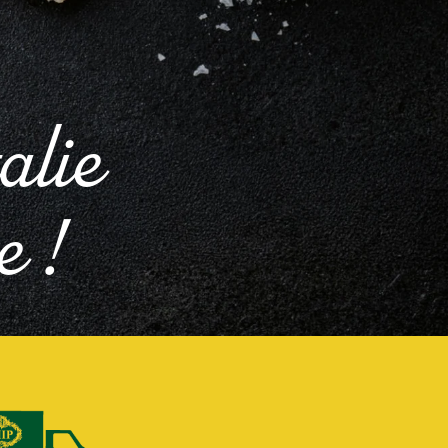
alie
e !